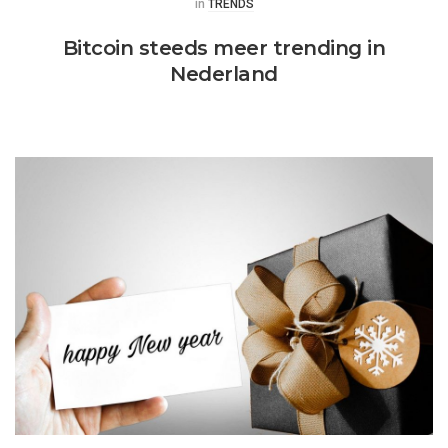
Posted
in
TRENDS
Bitcoin steeds meer trending in
Nederland