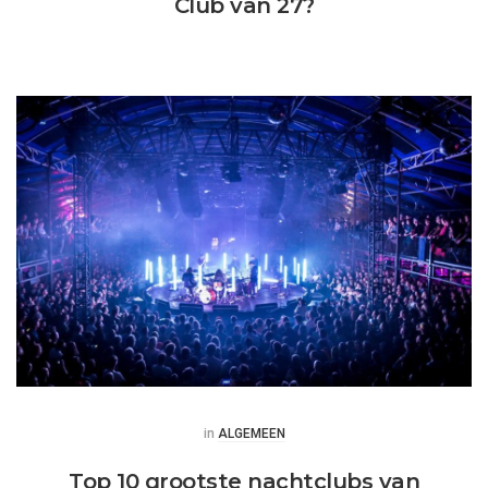
Club van 27?
Posted
in
ALGEMEEN
Top 10 grootste nachtclubs van