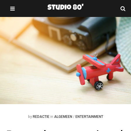
Se
MENU
Posted
Posted
by
REDACTIE
in
ALGEMEEN
/
ENTERTAINMENT