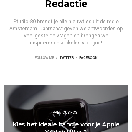
Redactie
Studio-80 brengt je alle nieuwtjes uit de regio
Amsterdam. Daarnaast geven we antwoorden op
veel gestelde vragen en brengen we
inspirerende artikelen voor jou!
FOLLOW ME
TWITTER
FACEBOOK
Post
navigation
PREVIOUS POST
Kies het ideale bandje voor je Apple