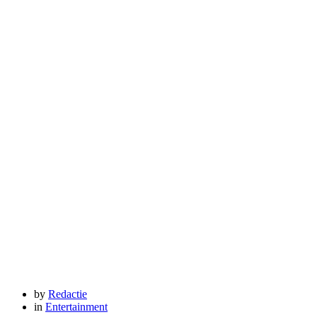
Posted
by
Redactie
Posted
in
Entertainment