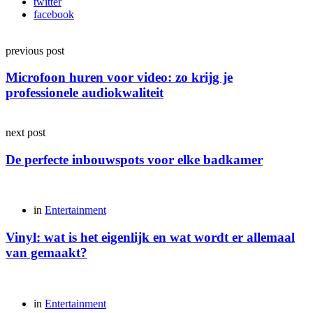
twitter
facebook
Post
previous post
navigation
Microfoon huren voor video: zo krijg je
professionele audiokwaliteit
next post
De perfecte inbouwspots voor elke badkamer
Posted
in
Entertainment
Vinyl: wat is het eigenlijk en wat wordt er allemaal
van gemaakt?
Posted
in
Entertainment