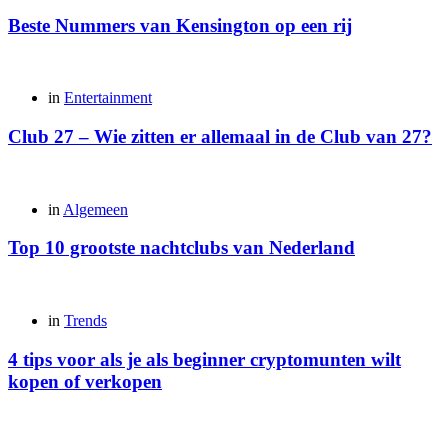
Beste Nummers van Kensington op een rij
Posted
in
Entertainment
Club 27 – Wie zitten er allemaal in de Club van 27?
Posted
in
Algemeen
Top 10 grootste nachtclubs van Nederland
Posted
in
Trends
4 tips voor als je als beginner cryptomunten wilt
kopen of verkopen