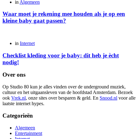
Posted
in
Algemeen
Waar moet je rekening mee houden als je op een
kleine baby gaat passen?
Posted
in
Internet
Checklist kleding voor je baby: dit heb je ècht
nodig!
Over ons
Op Studio 80 kun je alles vinden over de underground muziek,
cultuur en het uitgaansleven van de hoofdstad Amsterdam. Bezoek
ook
Vrek.nl
, onze sites over besparen & geld. En
Snood.nl
voor alle
laatste internet hypes.
Categorieën
Algemeen
Entertainment
Internet