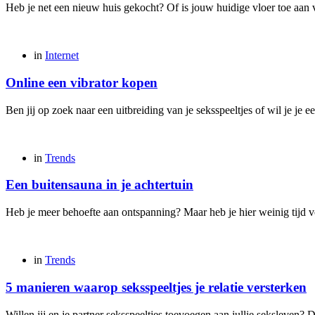
Heb je net een nieuw huis gekocht? Of is jouw huidige vloer toe aan
Posted
in
Internet
Online een vibrator kopen
Ben jij op zoek naar een uitbreiding van je seksspeeltjes of wil je je
Posted
in
Trends
Een buitensauna in je achtertuin
Heb je meer behoefte aan ontspanning? Maar heb je hier weinig tijd vo
Posted
in
Trends
5 manieren waarop seksspeeltjes je relatie versterken
Willen jij en je partner seksspeeltjes toevoegen aan jullie seksleven