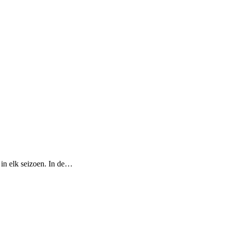
s in elk seizoen. In de…