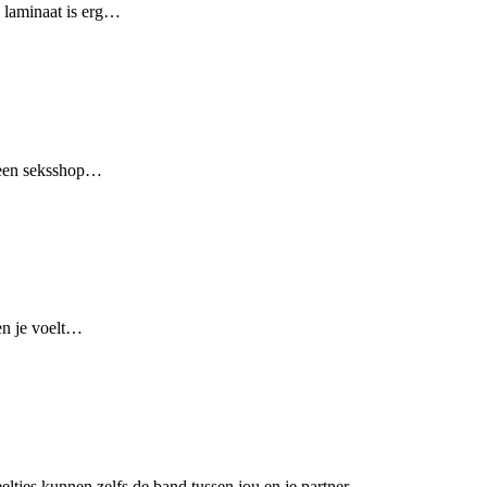
 laminaat is erg…
om een seksshop…
en je voelt…
eeltjes kunnen zelfs de band tussen jou en je partner…