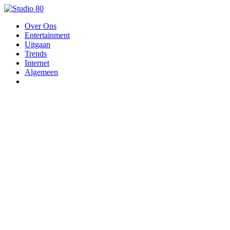
Menu
Search
Over Ons
Entertainment
Uitgaan
Trends
Internet
Algemeen
Search