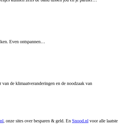
trekken. Even ontspannen…
r van de klimaatveranderingen en de noodzaak van
nl
, onze sites over besparen & geld. En
Snood.nl
voor alle laatste