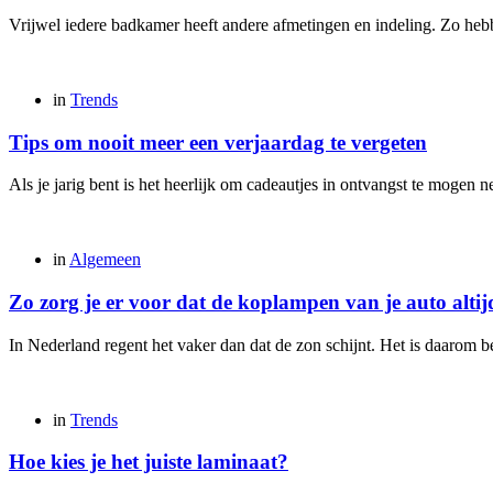
Vrijwel iedere badkamer heeft andere afmetingen en indeling. Zo heb
Posted
in
Trends
Tips om nooit meer een verjaardag te vergeten
Als je jarig bent is het heerlijk om cadeautjes in ontvangst te mog
Posted
in
Algemeen
Zo zorg je er voor dat de koplampen van je auto alti
In Nederland regent het vaker dan dat de zon schijnt. Het is daarom b
Posted
in
Trends
Hoe kies je het juiste laminaat?