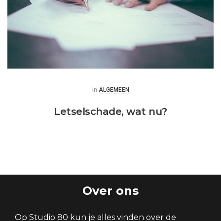
Posted
in
ALGEMEEN
Letselschade, wat nu?
Over ons
Op Studio 80 kun je alles vinden over de