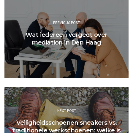
navigation
PREVIOUS POST
Wat iedereen vergeet over
mediation in Den Haag
NEXT POST
Veiligheidsschoenen sneakers vs.
traditionele werkschoenen: welke is