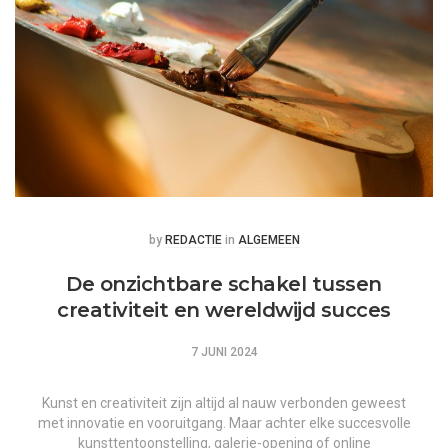
Posted
Posted
by
REDACTIE
in
ALGEMEEN
De onzichtbare schakel tussen
creativiteit en wereldwijd succes
7 JUNI 2024
Kunst en creativiteit zijn altijd al nauw verbonden geweest
met innovatie en vooruitgang. Maar achter elke succesvolle
kunsttentoonstelling, galerie-opening of online