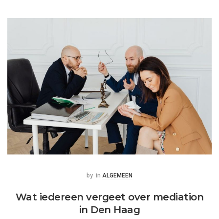
Posted
Posted
by
in
ALGEMEEN
Wat iedereen vergeet over mediation
in Den Haag