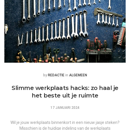
Posted
Posted
by
REDACTIE
in
ALGEMEEN
Slimme werkplaats hacks: zo haal je
het beste uit je ruimte
17 JANUARI 2024
Wil je jouw werkplaats binnenkort in een nieuw jasje steken?
Misschien is de huidige indeling van de werkplaats