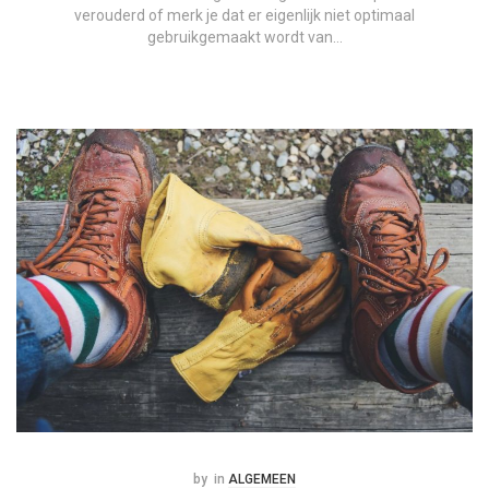
verouderd of merk je dat er eigenlijk niet optimaal
gebruikgemaakt wordt van…
Posted
Posted
by
in
ALGEMEEN