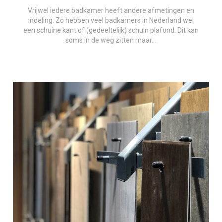
Vrijwel iedere badkamer heeft andere afmetingen en
indeling. Zo hebben veel badkamers in Nederland wel
een schuine kant of (gedeeltelijk) schuin plafond. Dit kan
soms in de weg zitten maar…