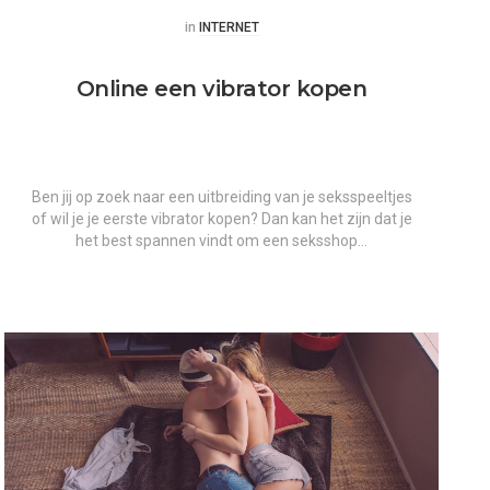
Posted
in
INTERNET
Online een vibrator kopen
Ben jij op zoek naar een uitbreiding van je seksspeeltjes
of wil je je eerste vibrator kopen? Dan kan het zijn dat je
het best spannen vindt om een seksshop…