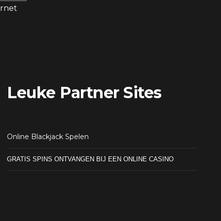
ernet
Leuke Partner Sites
Online Blackjack Spelen
GRATIS SPINS ONTVANGEN BIJ EEN ONLINE CASINO