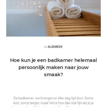
Posted
in
ALGEMEEN
Hoe kun je een badkamer helemaal
persoonlijk maken naar jouw
smaak?
De badkamer: we brengen er elke dag tijd door. Soms
kort, soms langer, maar het is hoe dan ook fijn als je je