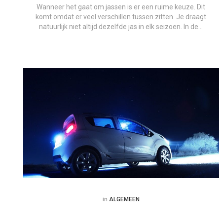
Wanneer het gaat om jassen is er een ruime keuze. Dit
komt omdat er veel verschillen tussen zitten. Je draagt
natuurlijk niet altijd dezelfde jas in elk seizoen. In de…
Posted
in
ALGEMEEN