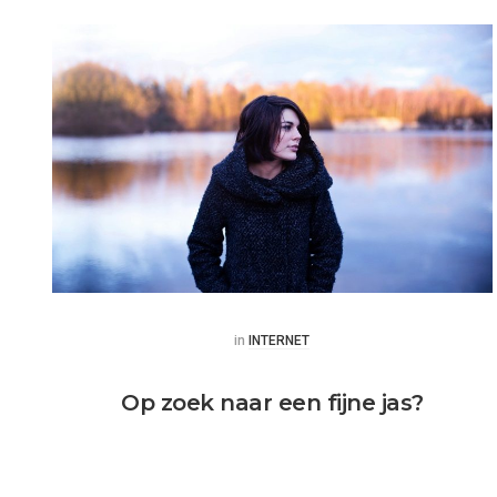
Posted
in
INTERNET
Op zoek naar een fijne jas?