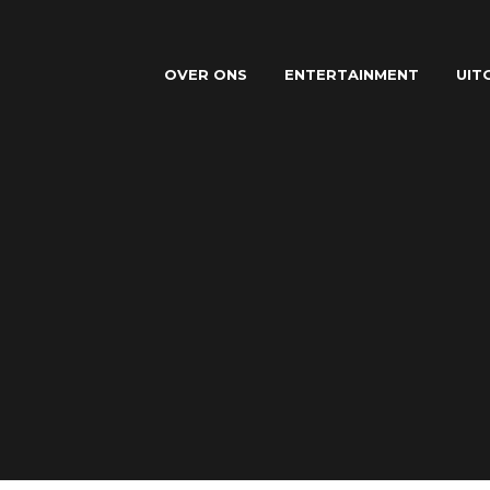
OVER ONS
ENTERTAINMENT
UIT