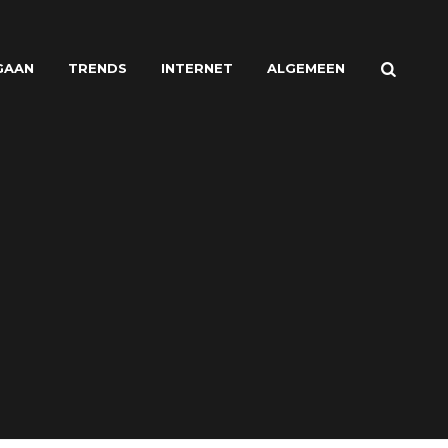
SEARC
GAAN
TRENDS
INTERNET
ALGEMEEN