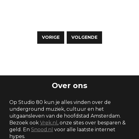
Berichten
paginering
VORIGE
VOLGENDE
Over ons
Op Studio 80 kun je alles vinden over de
underground muziek, cultuur en het
uitgaansleven van de hoofdstad Amsterdam.
Bezoek ook
Vrek.nl
, onze sites over besparen &
geld. En
Snood.nl
voor alle laatste internet
hypes.