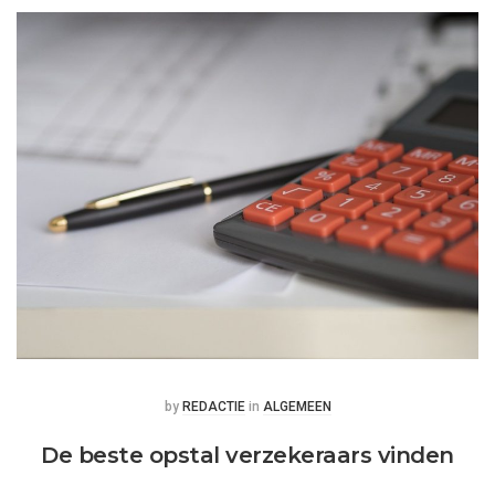
Posted
Posted
by
REDACTIE
in
ALGEMEEN
De beste opstal verzekeraars vinden