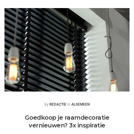
Posted
Posted
by
REDACTIE
in
ALGEMEEN
Goedkoop je raamdecoratie
vernieuwen? 3x inspiratie